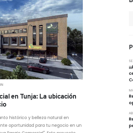
B
P
SE
¡
c
C
IN
MA
ial en Tunja: La ubicación
R
o
cio
AB
nto histórico y belleza natural en
R
ente oportunidad para tu negocio en un
p
rva Pasaje Comercial". Este proyecto