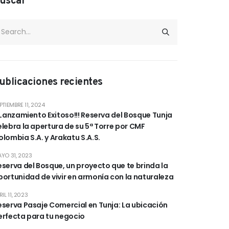
uscar
ublicaciones recientes
PTIEMBRE 11, 2024
¡¡Lanzamiento Exitoso!!! Reserva del Bosque Tunja
elebra la apertura de su 5ª Torre por CMF
olombia S.A. y Arakatu S.A.S.
YO 31, 2023
eserva del Bosque, un proyecto que te brinda la
portunidad de vivir en armonía con la naturaleza
RIL 11, 2023
eserva Pasaje Comercial en Tunja: La ubicación
erfecta para tu negocio