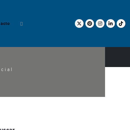
tacto
cial