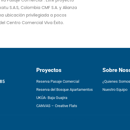
katu S.A.S, Colombia CMF S.A. y Alianza
na ubicación privilegiada a pocos
 del Centro Comercial Viva Éxito.
Proyectos
Sobre Nos
85
Reserva Pasaje Comercial
¿Quienes Somo
Reserva del Bosque Apartamentos
Nuestro Equipo
UKÚA- Baja Guajira
CANVAS – Creative Flats
Pedro Teodoro Mejía Machado Da Silva